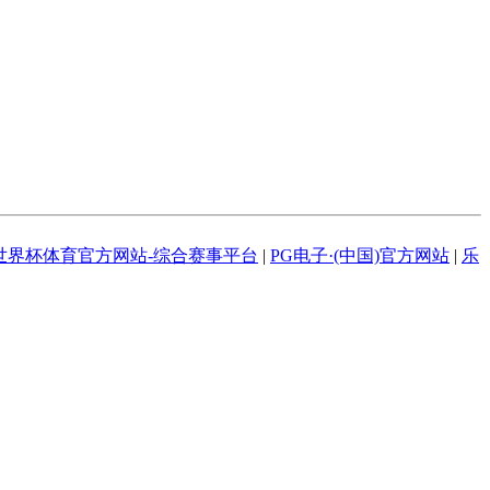
世界杯体育官方网站-综合赛事平台
|
PG电子·(中国)官方网站
|
乐