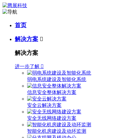
首页
解决方案

解决方案
进一步了解

弱电系统建设及智能化系统
信息安全整体解决方案
安全云解决方案
安全无线网络建设方案
智能化机房建设及动环监测