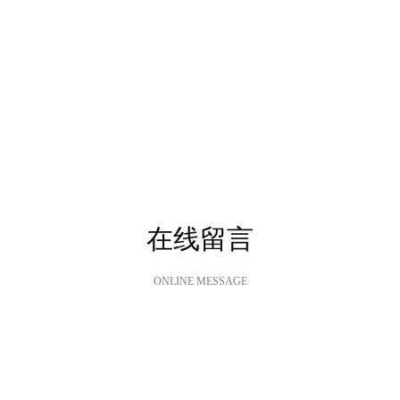
在线留言
ONLINE MESSAGE