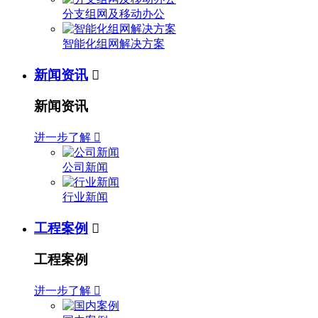
分支组网及移动办公
智能化组网解决方案
新闻资讯

新闻资讯
进一步了解

公司新闻
行业新闻
工程案例

工程案例
进一步了解
