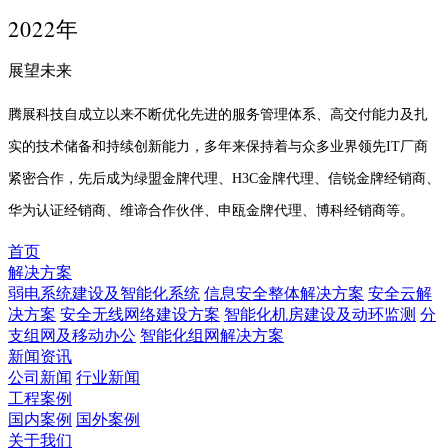
2022年
展望未来
腾展科技自成立以来不断优化先进的服务管理体系、高交付能力及扎
实的技术储备和持续创新能力，多年来保持着与众多业界领先IT厂商
紧密合作，先后成为绿盟金牌代理、H3C金牌代理、信锐金牌经销商、
华为认证经销商、维谛合作伙伴、申瓯金牌代理、博科经销商等。
首页
解决方案
弱电系统建设及智能化系统
信息安全整体解决方案
安全云解
决方案
安全无线网络建设方案
智能化机房建设及动环监测
分
支组网及移动办公
智能化组网解决方案
新闻资讯
公司新闻
行业新闻
工程案例
国内案例
国外案例
关于我们