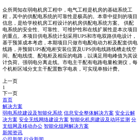
众所周知在弱电机房工程中，电气工程是机房的基础系统工
程，其中的供配电系统的可靠性是极高的。本章中提到的项目
信息，是给学校机房工程设计的机房供配电系统方案。 供配
电系统的安全性、可靠性、可维护性和在线扩展性是本次项目
的重点。本项目供电系统计划采用UPS和市电双路供电设计，
基于预算成本考虑，本期项目只做市电配电动力柜及配套供电
线路，并预留UPS配电柜安装位置及UPS供电线路线槽走线空
间。配电线缆、配电柜及相应的电路，以满足用电峰值为其设
计负荷。强弱电分离走线。市电主干配有电路电量检测仪，每
个机柜区域分支主干配置数字电表，可实现单独计费。
上一页
1
下一页
首页
解决方案
弱电系统建设及智能化系统
信息安全整体解决方案
安全云解
决方案
安全无线网络建设方案
智能化机房建设及动环监测
分
支组网及移动办公
智能化组网解决方案
新闻资讯
公司新闻
行业新闻