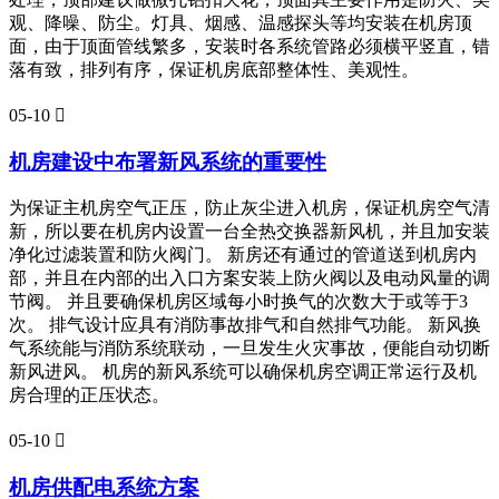
观、降噪、防尘。灯具、烟感、温感探头等均安装在机房顶
面，由于顶面管线繁多，安装时各系统管路必须横平竖直，错
落有致，排列有序，保证机房底部整体性、美观性。
05-10

机房建设中布署新风系统的重要性
为保证主机房空气正压，防止灰尘进入机房，保证机房空气清
新，所以要在机房内设置一台全热交换器新风机，并且加安装
净化过滤装置和防火阀门。 新房还有通过的管道送到机房内
部，并且在内部的出入口方案安装上防火阀以及电动风量的调
节阀。 并且要确保机房区域每小时换气的次数大于或等于3
次。 排气设计应具有消防事故排气和自然排气功能。 新风换
气系统能与消防系统联动，一旦发生火灾事故，便能自动切断
新风进风。 机房的新风系统可以确保机房空调正常运行及机
房合理的正压状态。
05-10

机房供配电系统方案