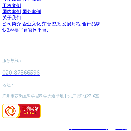
工程案例
国内案例
国外案例
关于我们
公司简介
企业文化
荣誉资质
发展历程
合作品牌
快3彩票平台官网平台,
快3彩票平台官网平台,
服务热线：
020-87566596
地址：
广州市萝岗区科学城科学大道绿地中央广场E栋2716室
版权所有：快3彩票平台官网平台,
粤ICP备2022062526号
网站建